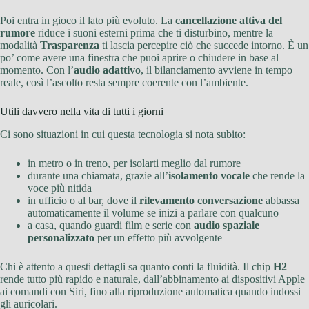
Poi entra in gioco il lato più evoluto. La
cancellazione attiva del
rumore
riduce i suoni esterni prima che ti disturbino, mentre la
modalità
Trasparenza
ti lascia percepire ciò che succede intorno. È un
po’ come avere una finestra che puoi aprire o chiudere in base al
momento. Con l’
audio adattivo
, il bilanciamento avviene in tempo
reale, così l’ascolto resta sempre coerente con l’ambiente.
Utili davvero nella vita di tutti i giorni
Ci sono situazioni in cui questa tecnologia si nota subito:
in metro o in treno, per isolarti meglio dal rumore
durante una chiamata, grazie all’
isolamento vocale
che rende la
voce più nitida
in ufficio o al bar, dove il
rilevamento conversazione
abbassa
automaticamente il volume se inizi a parlare con qualcuno
a casa, quando guardi film e serie con
audio spaziale
personalizzato
per un effetto più avvolgente
Chi è attento a questi dettagli sa quanto conti la fluidità. Il chip
H2
rende tutto più rapido e naturale, dall’abbinamento ai dispositivi Apple
ai comandi con Siri, fino alla riproduzione automatica quando indossi
gli auricolari.