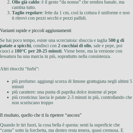
Olio già caldo
: è il gesto “da nonna” che sembra banale, ma
cambia tutto.
Taglio regolare
: fette da 1 cm, così la cottura è uniforme e non
ti ritrovi con pezzi secchi e pezzi pallidi.
Varianti rapide e piccoli aggiustamenti
Se hai poco tempo, esiste una scorciatoia: sbuccia e taglia
500 g di
patate a spicchi
, condisci con
2 cucchiai di olio
, sale e pepe, poi
cuoci a
180°C per 20-25 minuti
. Viene bene, ma la versione con
lessatura ha una marcia in più, soprattutto nella consistenza.
Altri ritocchi “furbi”:
più profumo: aggiungi scorza di limone grattugiata negli ultimi 5
minuti
più carattere: una punta di paprika dolce insieme al pepe
più crosticina: lascia le patate 2-3 minuti in più, controllando che
non scuriscano troppo
Il risultato, quello che ti fa ripetere “ancora”
Quando le tiri fuori, la cosa bella è questa: senti la superficie che
“canta” sotto la forchetta, ma dentro resta tenera, quasi cremosa. E