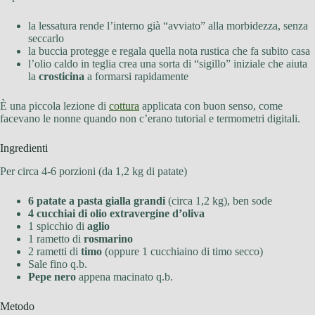
la lessatura rende l’interno già “avviato” alla morbidezza, senza
seccarlo
la buccia protegge e regala quella nota rustica che fa subito casa
l’olio caldo in teglia crea una sorta di “sigillo” iniziale che aiuta
la
crosticina
a formarsi rapidamente
È una piccola lezione di
cottura
applicata con buon senso, come
facevano le nonne quando non c’erano tutorial e termometri digitali.
Ingredienti
Per circa 4-6 porzioni (da 1,2 kg di patate)
6 patate a pasta gialla grandi
(circa 1,2 kg), ben sode
4 cucchiai di olio extravergine d’oliva
1 spicchio di
aglio
1 rametto di
rosmarino
2 rametti di
timo
(oppure 1 cucchiaino di timo secco)
Sale fino q.b.
Pepe nero
appena macinato q.b.
Metodo