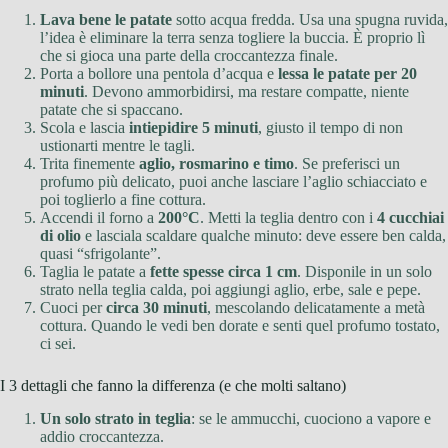
Lava bene le patate
sotto acqua fredda. Usa una spugna ruvida,
l’idea è eliminare la terra senza togliere la buccia. È proprio lì
che si gioca una parte della croccantezza finale.
Porta a bollore una pentola d’acqua e
lessa le patate per 20
minuti
. Devono ammorbidirsi, ma restare compatte, niente
patate che si spaccano.
Scola e lascia
intiepidire 5 minuti
, giusto il tempo di non
ustionarti mentre le tagli.
Trita finemente
aglio, rosmarino e timo
. Se preferisci un
profumo più delicato, puoi anche lasciare l’aglio schiacciato e
poi toglierlo a fine cottura.
Accendi il forno a
200°C
. Metti la teglia dentro con i
4 cucchiai
di olio
e lasciala scaldare qualche minuto: deve essere ben calda,
quasi “sfrigolante”.
Taglia le patate a
fette spesse circa 1 cm
. Disponile in un solo
strato nella teglia calda, poi aggiungi aglio, erbe, sale e pepe.
Cuoci per
circa 30 minuti
, mescolando delicatamente a metà
cottura. Quando le vedi ben dorate e senti quel profumo tostato,
ci sei.
I 3 dettagli che fanno la differenza (e che molti saltano)
Un solo strato in teglia
: se le ammucchi, cuociono a vapore e
addio croccantezza.