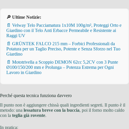
🔎 Ultime Notizie:
📄 Velway Telo Pacciamatura 1x10M 100g/m², Proteggi Orto e
Giardino con il Telo Anti Erbacce Permeabile e Resistente ai
Raggi UV
📄 GRÜNTEK FALCO 215 mm – Forbici Professionali da
Potatura per un Taglio Preciso, Potente e Senza Sforzo nel Tuo
Giardino
📄 Mototrivella a Scoppio DEMON 62cc 5,2CV con 3 Punte
Ø100/150/200 mm e Prolunga – Potenza Estrema per Ogni
Lavoro in Giardino
Perché questa tecnica funziona davvero
Il punto non è aggiungere chissà quali ingredienti segreti. Il punto è il
metodo: una
lessatura breve con la buccia
, poi il forno molto caldo
con la
teglia già rovente
.
In pratica: