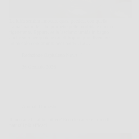
La luffa sembra innocua, quasi poetica, con quella
trama “naturale” che promette pelle morbida e doccia
rigenerante. Eppure, se la lasciamo umida in bagno
anche solo per qualche ora di troppo, può diventare
un piccolo condominio per i batteri. La…
Redazione Ospitaletto News
26 Gennaio 2026
Animali Domestici
Il tuo cane ha alito cattivo? Ecco le cause e i rimedi
naturali più efficaci