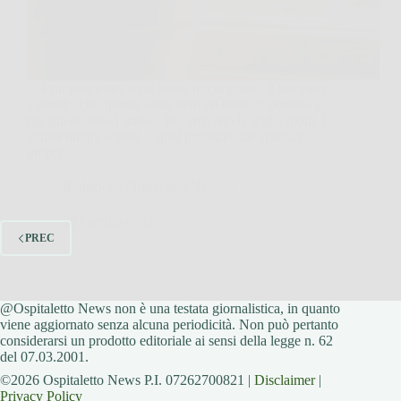
C’è un momento, ogni anno, in cui guardi il tuo vaso
e pensi: “Ok, questa volta avrò un basilico perfetto e
rigoglioso tutto l’anno”. Poi arrivano le foglie molli, i
gambi lunghi e tristi, o quel profumo che sparisce
proprio…
Redazione Ospitaletto News
26 Gennaio 2026
PREC
@Ospitaletto News non è una testata giornalistica, in quanto
viene aggiornato senza alcuna periodicità. Non può pertanto
considerarsi un prodotto editoriale ai sensi della legge n. 62
del 07.03.2001.
©2026 Ospitaletto News P.I. 07262700821 |
Disclaimer
|
Privacy Policy