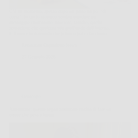
C’è un momento, spesso dopo un pasto un po’ “di
corsa”, in cui lo stomaco sembra mandare un
messaggio chiarissimo: bruciore, fastidio, quella
sensazione che qualcosa stia graffiando dall’interno.
E lì nasce la domanda che prima o poi ci facciamo…
Redazione Ospitaletto News
27 Gennaio 2026
Oroscopo
Attenzione: questo segno zodiacale rischia di fare un
errore che pesa a lungo