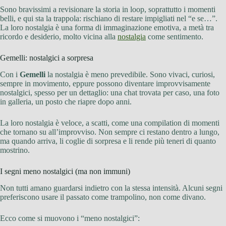
Sono bravissimi a revisionare la storia in loop, soprattutto i momenti
belli, e qui sta la trappola: rischiano di restare impigliati nel “e se…”.
La loro nostalgia è una forma di immaginazione emotiva, a metà tra
ricordo e desiderio, molto vicina alla
nostalgia
come sentimento.
Gemelli: nostalgici a sorpresa
Con i
Gemelli
la nostalgia è meno prevedibile. Sono vivaci, curiosi,
sempre in movimento, eppure possono diventare improvvisamente
nostalgici, spesso per un dettaglio: una chat trovata per caso, una foto
in galleria, un posto che riapre dopo anni.
La loro nostalgia è veloce, a scatti, come una compilation di momenti
che tornano su all’improvviso. Non sempre ci restano dentro a lungo,
ma quando arriva, li coglie di sorpresa e li rende più teneri di quanto
mostrino.
I segni meno nostalgici (ma non immuni)
Non tutti amano guardarsi indietro con la stessa intensità. Alcuni segni
preferiscono usare il passato come trampolino, non come divano.
Ecco come si muovono i “meno nostalgici”: