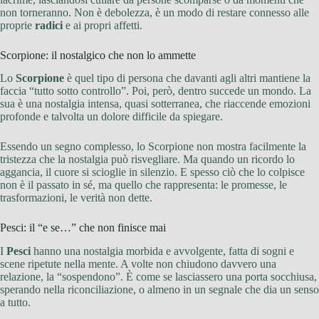
non torneranno. Non è debolezza, è un modo di restare connesso alle
proprie
radici
e ai propri affetti.
Scorpione: il nostalgico che non lo ammette
Lo
Scorpione
è quel tipo di persona che davanti agli altri mantiene la
faccia “tutto sotto controllo”. Poi, però, dentro succede un mondo. La
sua è una nostalgia intensa, quasi sotterranea, che riaccende emozioni
profonde e talvolta un dolore difficile da spiegare.
Essendo un segno complesso, lo Scorpione non mostra facilmente la
tristezza che la nostalgia può risvegliare. Ma quando un ricordo lo
aggancia, il cuore si scioglie in silenzio. E spesso ciò che lo colpisce
non è il passato in sé, ma quello che rappresenta: le promesse, le
trasformazioni, le verità non dette.
Pesci: il “e se…” che non finisce mai
I
Pesci
hanno una nostalgia morbida e avvolgente, fatta di sogni e
scene ripetute nella mente. A volte non chiudono davvero una
relazione, la “sospendono”. È come se lasciassero una porta socchiusa,
sperando nella riconciliazione, o almeno in un segnale che dia un senso
a tutto.