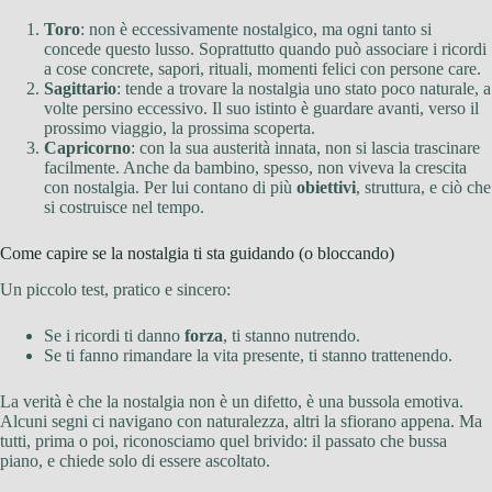
Toro
: non è eccessivamente nostalgico, ma ogni tanto si
concede questo lusso. Soprattutto quando può associare i ricordi
a cose concrete, sapori, rituali, momenti felici con persone care.
Sagittario
: tende a trovare la nostalgia uno stato poco naturale, a
volte persino eccessivo. Il suo istinto è guardare avanti, verso il
prossimo viaggio, la prossima scoperta.
Capricorno
: con la sua austerità innata, non si lascia trascinare
facilmente. Anche da bambino, spesso, non viveva la crescita
con nostalgia. Per lui contano di più
obiettivi
, struttura, e ciò che
si costruisce nel tempo.
Come capire se la nostalgia ti sta guidando (o bloccando)
Un piccolo test, pratico e sincero:
Se i ricordi ti danno
forza
, ti stanno nutrendo.
Se ti fanno rimandare la vita presente, ti stanno trattenendo.
La verità è che la nostalgia non è un difetto, è una bussola emotiva.
Alcuni segni ci navigano con naturalezza, altri la sfiorano appena. Ma
tutti, prima o poi, riconosciamo quel brivido: il passato che bussa
piano, e chiede solo di essere ascoltato.