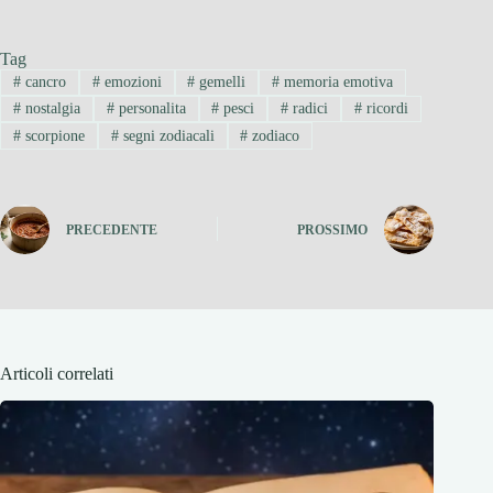
Tag
#
cancro
#
emozioni
#
gemelli
#
memoria emotiva
#
nostalgia
#
personalita
#
pesci
#
radici
#
ricordi
#
scorpione
#
segni zodiacali
#
zodiaco
PRECEDENTE
PROSSIMO
Articoli correlati