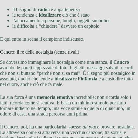
il bisogno di
radici
e appartenenza
la tendenza a
idealizzare
ciò che è stato
l’attaccamento a persone, luoghi, oggetti simbolici
la difficoltà a “chiudere” davvero un capitolo
E qui entra in scena il campione indiscusso.
Cancro: il re della nostalgia (senza rivali)
Se dovessimo immaginare la nostalgia come una stanza, il
Cancro
avrebbe le pareti tappezzate di foto, biglietti, messaggi salvati, ricordi
che non si buttano “perché non si sa mai”. È il segno più nostalgico in
assoluto, quello che tende a
idealizzare l’infanzia
e a custodire tutto
nel cuore, anche ciò che fa male.
La sua forza è una
memoria emotiva
incredibile: non ricorda solo i
fatti, ricorda come si sentiva. E basta un minimo stimolo per farlo
tornare indietro nel tempo, una voce simile a quella di qualcuno, un
odore di casa, una strada percorsa anni prima.
Il Cancro, poi, ha una particolarità: spesso
gli piace
provare nostalgia.
La attraversa come si attraversa una vecchia canzone, tra sorrisi e
lacrime, lasciandosi cullare da persone scomparse o da momenti che