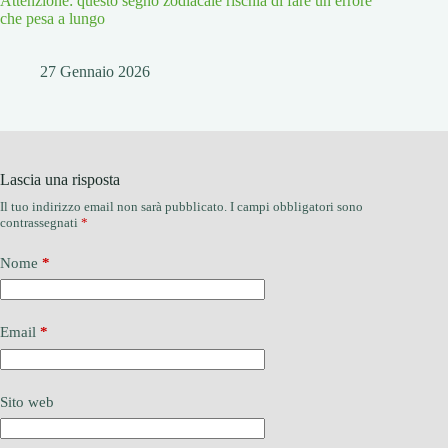
Attenzione: questo segno zodiacale rischia di fare un errore
che pesa a lungo
27 Gennaio 2026
Lascia una risposta
Il tuo indirizzo email non sarà pubblicato.
I campi obbligatori sono
contrassegnati
*
Nome
*
Email
*
Sito web