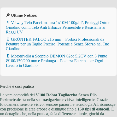
🔎 Ultime Notizie:
📄 Velway Telo Pacciamatura 1x10M 100g/m², Proteggi Orto e
Giardino con il Telo Anti Erbacce Permeabile e Resistente ai
Raggi UV
📄 GRÜNTEK FALCO 215 mm – Forbici Professionali da
Potatura per un Taglio Preciso, Potente e Senza Sforzo nel Tuo
Giardino
📄 Mototrivella a Scoppio DEMON 62cc 5,2CV con 3 Punte
Ø100/150/200 mm e Prolunga – Potenza Estrema per Ogni
Lavoro in Giardino
Perché è così pratico
La vera comodità del
V100 Robot Tagliaerba Senza Filo
Perimetrale
sta nella sua
navigazione visiva intelligente
. Grazie a
fotocamera, sensore visivo, sensore paraurti e tecnologia AI, riconosce
con precisione le aree erbose e distingue fino a
150 tipi di ostacoli
. È
un dettaglio che, nella pratica, fa la differenza: aiuole, giochi da