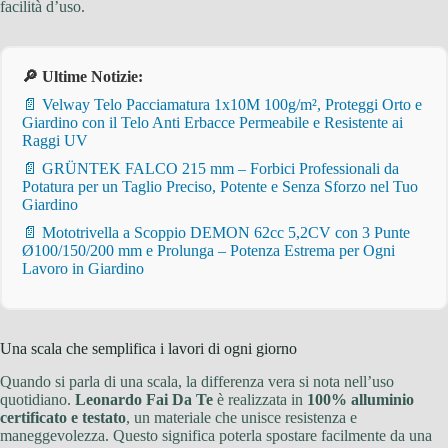
facilità d’uso.
🔎 Ultime Notizie:
📄 Velway Telo Pacciamatura 1x10M 100g/m², Proteggi Orto e
Giardino con il Telo Anti Erbacce Permeabile e Resistente ai
Raggi UV
📄 GRÜNTEK FALCO 215 mm – Forbici Professionali da
Potatura per un Taglio Preciso, Potente e Senza Sforzo nel Tuo
Giardino
📄 Mototrivella a Scoppio DEMON 62cc 5,2CV con 3 Punte
Ø100/150/200 mm e Prolunga – Potenza Estrema per Ogni
Lavoro in Giardino
Una scala che semplifica i lavori di ogni giorno
Quando si parla di una scala, la differenza vera si nota nell’uso
quotidiano.
Leonardo Fai Da Te
è realizzata in
100% alluminio
certificato e testato
, un materiale che unisce resistenza e
maneggevolezza. Questo significa poterla spostare facilmente da una