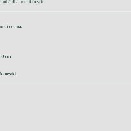
ntità di alimenti freschi.
ni di cucina.
60 cm
 domestici.