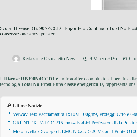
Scopri Hisense RB390N4CCD1 Frigorifero Combinato Total No Frost: f
conservazione senza pensieri
Redazione Ospitaletto News
9 Marzo 2026
Cuci
Il
Hisense RB390N4CCD1
è un frigorifero combinato a libera install
tecnologia
Total No Frost
e una
classe energetica D
, rappresenta una
🔎 Ultime Notizie:
📄 Velway Telo Pacciamatura 1x10M 100g/m², Proteggi Orto e Giar
📄 GRÜNTEK FALCO 215 mm – Forbici Professionali da Potatura pe
📄 Mototrivella a Scoppio DEMON 62cc 5,2CV con 3 Punte Ø100/