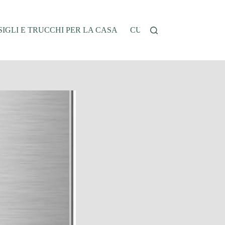
IGLI E TRUCCHI PER LA CASA
CUCINA E RICETTE
G