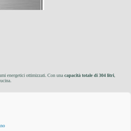
sumi energetici ottimizzati. Con una
capacità totale di 304 litri
,
cucina.
ino