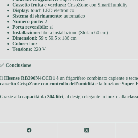
Cassetto frutta e verdura:
CrispZone con SmartHumidity
Display:
touch LED elettronico
Sistema di sbrinamento:
automatico
Numero porte:
2
Porta reversibile:
sì
Installazione:
libera installazione (Slot-in 60 cm)
Dimensioni:
59 x 59,5 x 186 cm
Colore:
inox
Tensione:
220 V
✅
Conclusione
Il
Hisense RB390N4CCD1
è un frigorifero combinato capiente e tecn
cassetto CrispZone con controllo dell’umidità
e la funzione
Super F
Grazie alla
capacità da 304 litri
, al design elegante in inox e alla
class