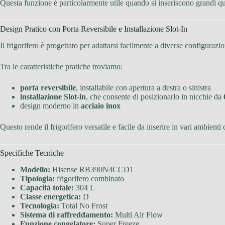
Questa funzione è particolarmente utile quando si inseriscono grandi qua
Design Pratico con Porta Reversibile e Installazione Slot-In
Il frigorifero è progettato per adattarsi facilmente a diverse configurazio
Tra le caratteristiche pratiche troviamo:
porta reversibile
, installabile con apertura a destra o sinistra
installazione Slot-in
, che consente di posizionarlo in nicchie da
design moderno in
acciaio inox
Questo rende il frigorifero versatile e facile da inserire in vari ambienti
Specifiche Tecniche
Modello:
Hisense RB390N4CCD1
Tipologia:
frigorifero combinato
Capacità totale:
304 L
Classe energetica:
D
Tecnologia:
Total No Frost
Sistema di raffreddamento:
Multi Air Flow
Funzione congelatore:
Super Freeze