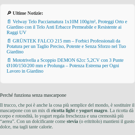
🔎 Ultime Notizie:
📄 Velway Telo Pacciamatura 1x10M 100g/m², Proteggi Orto e
Giardino con il Telo Anti Erbacce Permeabile e Resistente ai
Raggi UV
📄 GRÜNTEK FALCO 215 mm – Forbici Professionali da
Potatura per un Taglio Preciso, Potente e Senza Sforzo nel Tuo
Giardino
📄 Mototrivella a Scoppio DEMON 62cc 5,2CV con 3 Punte
Ø100/150/200 mm e Prolunga – Potenza Estrema per Ogni
Lavoro in Giardino
Perché funziona senza mascarpone
Il trucco, che poi è anche la cosa più semplice del mondo, è sostituire il
mascarpone con un mix di
ricotta light
e
yogurt magro
. La ricotta dà
corpo e rotondità, lo yogurt regala freschezza e una cremosità più
“aerea”. Con un dolcificante come
stevia
(o eritritolo) mantieni il gusto
dolce, ma tagli tante calorie.