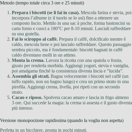
Metodo (tempo totale circa 3 ore e 25 minuti)
Prepara i biscotti (se li fai in casa).
Mescola farina e stevia, poi
incorpora l’albume (e il tuorlo se lo usi) fino a ottenere un
composto liscio. Mettilo in una sac à poche, forma bastoncini su
carta forno e cuoci a 180°C per 8-10 minuti. Lasciali raffreddare
su una gratella.
Fai lo sciroppo al caffè.
Prepara il caffè, dolcificalo mentre è
caldo, mescola bene e poi lascialo raffreddare. Questo passaggio
sembra piccolo, ma è fondamentale: biscotti bagnati in caffè
caldo diventano molli in un attimo.
Monta la crema.
Lavora la ricotta con una spatola o frusta,
giusto per renderla morbida. Aggiungi yogurt, stevia e vaniglia,
poi amalgama finché la consistenza diventa liscia e “lucida”.
Assembla gli strati.
Bagna velocemente i biscotti nel caffè (un
tuffo rapido, non un bagno lungo) e crea un primo strato in una
pirofila. Aggiungi crema, livella, poi ripeti con un secondo
strato.
Cacao e riposo.
Spolvera cacao amaro e lascia in frigo almeno
3 ore. Qui succede la magia: la crema si assesta e il gusto diventa
più intenso.
Versione monoporzione rapidissima (quando la voglia non aspetta)
Perfetta in un bicchiere, pronta in pochi minuti.