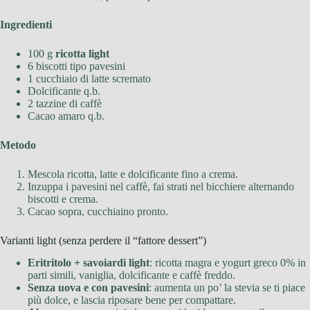
Ingredienti
100 g
ricotta light
6 biscotti tipo pavesini
1 cucchiaio di latte scremato
Dolcificante q.b.
2 tazzine di caffè
Cacao amaro q.b.
Metodo
Mescola ricotta, latte e dolcificante fino a crema.
Inzuppa i pavesini nel caffè, fai strati nel bicchiere alternando
biscotti e crema.
Cacao sopra, cucchiaino pronto.
Varianti light (senza perdere il “fattore dessert”)
Eritritolo + savoiardi light
: ricotta magra e yogurt greco 0% in
parti simili, vaniglia, dolcificante e caffè freddo.
Senza uova e con pavesini
: aumenta un po’ la stevia se ti piace
più dolce, e lascia riposare bene per compattare.