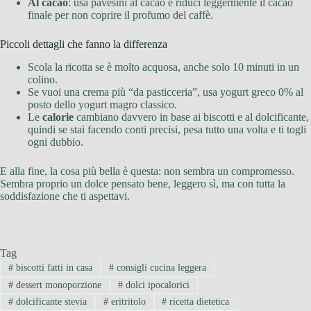
Al cacao
: usa pavesini al cacao e riduci leggermente il cacao
finale per non coprire il profumo del caffè.
Piccoli dettagli che fanno la differenza
Scola la ricotta se è molto acquosa, anche solo 10 minuti in un
colino.
Se vuoi una crema più “da pasticceria”, usa yogurt greco 0% al
posto dello yogurt magro classico.
Le
calorie
cambiano davvero in base ai biscotti e al dolcificante,
quindi se stai facendo conti precisi, pesa tutto una volta e ti togli
ogni dubbio.
E alla fine, la cosa più bella è questa: non sembra un compromesso.
Sembra proprio un dolce pensato bene, leggero sì, ma con tutta la
soddisfazione che ti aspettavi.
Tag
#
biscotti fatti in casa
#
consigli cucina leggera
#
dessert monoporzione
#
dolci ipocalorici
#
dolcificante stevia
#
eritritolo
#
ricetta dietetica