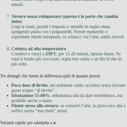
minuti.
Stesura senza reimpastare (questa è la parte che cambia
tutto)
Ungi le mani, prendi l’impasto e stendilo in teglia oliata
spingendo piano con i polpastrelli. Niente mattarello e
soprattutto niente reimpasto, se schiacci via l’aria, addio alveoli.
Cottura ad alta temperatura
Condisci e cuoci a
250°C
per 15-20 minuti, ripiano basso. Se
vuoi il fondo più croccante, teglia ben calda o un filo d’olio in
più sotto.
Tre dettagli che fanno la differenza (più di quanto pensi)
Poca dose di lievito
, ma ambiente caldo: accelera senza lasciare
gusto troppo “di lievito”.
Idratazione 55-60%
: abbastanza alta da dare morbidezza, ma
gestibile anche a mano.
Niente stress alla stesura
: se conservi l’aria, la pizza esce alta e
soffice senza “trucchetti” strani.
Varianti rapide per adattarla a te