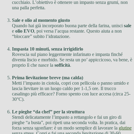
cucchiaio. L’obiettivo è ottenere un impasto senza grumi, non
una palla perfetta.
Sale e olio al momento giusto
Quando hai già incorporato buona parte della farina, unisci
sale
e
olio EVO
, poi versa l’acqua restante. Questo aiuta a non
“bloccare” subito l’idratazione.
Impasta 10 minuti, senza irrigidirlo
Rovescia sul piano leggermente infarinato e impasta finché
diventa liscio e morbido. Se resta un po’ appiccicoso, va bene, è
proprio lì che nasce la
sofficità
.
Prima lievitazione breve (ma calda)
Metti l’impasto in ciotola, copri con pellicola o panno umido e
lascia lievitare in un luogo caldo per 1-1,5 ore. Il trucco
casalingo più efficace? Forno spento con luce accesa (circa 25-
30°C).
Le pieghe “da chef” per la struttura
Stendi delicatamente l’impasto a rettangolo e fai un giro di
pieghe “a busta”, poi ripeti una seconda volta. In pratica, dai
forza senza sgonfiare: è un modo semplice di lavorare la
glutine
senza stress. Copri e fai una seconda lievitazione di 30-60