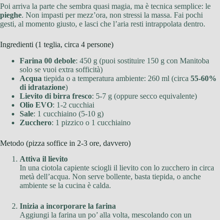
Poi arriva la parte che sembra quasi magia, ma è tecnica semplice: le
pieghe
. Non impasti per mezz’ora, non stressi la massa. Fai pochi
gesti, al momento giusto, e lasci che l’aria resti intrappolata dentro.
Ingredienti (1 teglia, circa 4 persone)
Farina 00 debole
: 450 g (puoi sostituire 150 g con Manitoba
solo se vuoi extra sofficità)
Acqua
tiepida o a temperatura ambiente: 260 ml (circa
55-60%
di idratazione
)
Lievito di birra fresco
: 5-7 g (oppure secco equivalente)
Olio EVO
: 1-2 cucchiai
Sale
: 1 cucchiaino (5-10 g)
Zucchero
: 1 pizzico o 1 cucchiaino
Metodo (pizza soffice in 2-3 ore, davvero)
Attiva il lievito
In una ciotola capiente sciogli il lievito con lo zucchero in circa
metà dell’acqua. Non serve bollente, basta tiepida, o anche
ambiente se la cucina è calda.
Inizia a incorporare la farina
Aggiungi la farina un po’ alla volta, mescolando con un