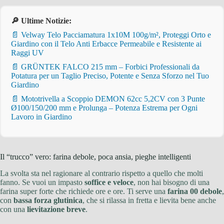
🔎 Ultime Notizie:
📄 Velway Telo Pacciamatura 1x10M 100g/m², Proteggi Orto e
Giardino con il Telo Anti Erbacce Permeabile e Resistente ai
Raggi UV
📄 GRÜNTEK FALCO 215 mm – Forbici Professionali da
Potatura per un Taglio Preciso, Potente e Senza Sforzo nel Tuo
Giardino
📄 Mototrivella a Scoppio DEMON 62cc 5,2CV con 3 Punte
Ø100/150/200 mm e Prolunga – Potenza Estrema per Ogni
Lavoro in Giardino
Il “trucco” vero: farina debole, poca ansia, pieghe intelligenti
La svolta sta nel ragionare al contrario rispetto a quello che molti
fanno. Se vuoi un impasto
soffice e veloce
, non hai bisogno di una
farina super forte che richiede ore e ore. Ti serve una
farina 00 debole
,
con
bassa forza glutinica
, che si rilassa in fretta e lievita bene anche
con una
lievitazione breve
.