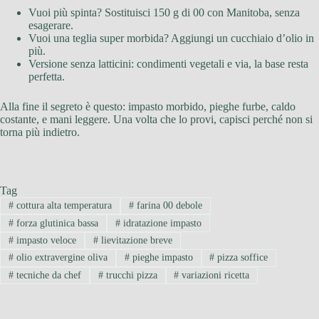
Vuoi più spinta? Sostituisci 150 g di 00 con Manitoba, senza
esagerare.
Vuoi una teglia super morbida? Aggiungi un cucchiaio d’olio in
più.
Versione senza latticini: condimenti vegetali e via, la base resta
perfetta.
Alla fine il segreto è questo: impasto morbido, pieghe furbe, caldo
costante, e mani leggere. Una volta che lo provi, capisci perché non si
torna più indietro.
Tag
#
cottura alta temperatura
#
farina 00 debole
#
forza glutinica bassa
#
idratazione impasto
#
impasto veloce
#
lievitazione breve
#
olio extravergine oliva
#
pieghe impasto
#
pizza soffice
#
tecniche da chef
#
trucchi pizza
#
variazioni ricetta