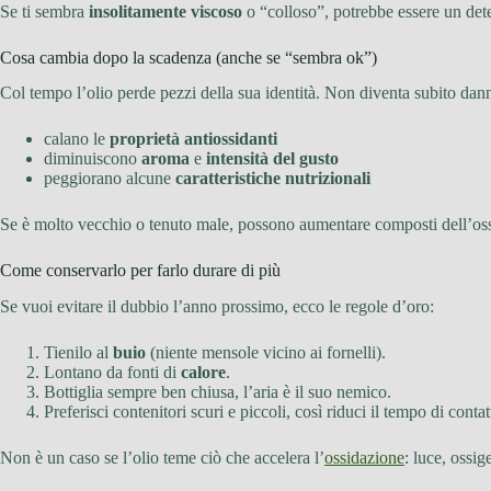
Se ti sembra
insolitamente viscoso
o “colloso”, potrebbe essere un de
Cosa cambia dopo la scadenza (anche se “sembra ok”)
Col tempo l’olio perde pezzi della sua identità. Non diventa subito dan
calano le
proprietà antiossidanti
diminuiscono
aroma
e
intensità del gusto
peggiorano alcune
caratteristiche nutrizionali
Se è molto vecchio o tenuto male, possono aumentare composti dell’oss
Come conservarlo per farlo durare di più
Se vuoi evitare il dubbio l’anno prossimo, ecco le regole d’oro:
Tienilo al
buio
(niente mensole vicino ai fornelli).
Lontano da fonti di
calore
.
Bottiglia sempre ben chiusa, l’aria è il suo nemico.
Preferisci contenitori scuri e piccoli, così riduci il tempo di conta
Non è un caso se l’olio teme ciò che accelera l’
ossidazione
: luce, ossi