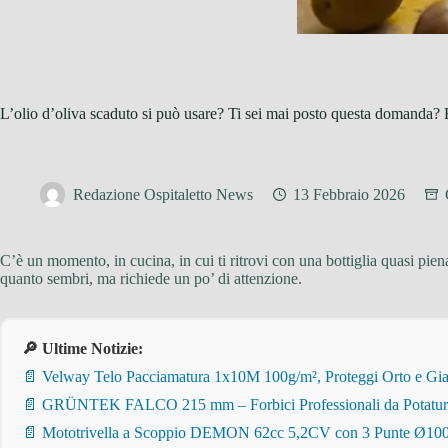
L’olio d’oliva scaduto si può usare? Ti sei mai posto questa domanda? 
Redazione Ospitaletto News
13 Febbraio 2026
C’è un momento, in cucina, in cui ti ritrovi con una bottiglia quasi pie
quanto sembri, ma richiede un po’ di attenzione.
🔎 Ultime Notizie:
📄 Velway Telo Pacciamatura 1x10M 100g/m², Proteggi Orto e Giar
📄 GRÜNTEK FALCO 215 mm – Forbici Professionali da Potatura pe
📄 Mototrivella a Scoppio DEMON 62cc 5,2CV con 3 Punte Ø100/