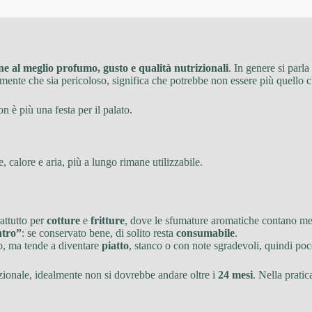
e al meglio profumo, gusto e qualità nutrizionali
. In genere si parla
mente che sia pericoloso, significa che potrebbe non essere più quello c
 è più una festa per il palato.
, calore e aria, più a lungo rimane utilizzabile.
attutto per
cotture
e
fritture
, dove le sfumature aromatiche contano m
ntro”
: se conservato bene, di solito resta
consumabile
.
to, ma tende a diventare
piatto
, stanco o con note sgradevoli, quindi poc
zionale, idealmente non si dovrebbe andare oltre i
24 mesi
. Nella pratic