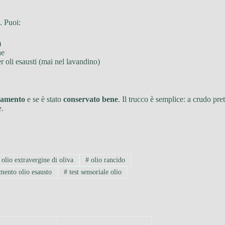
. Puoi:
)
he
r oli esausti (mai nel lavandino)
oramento
e se è stato
conservato bene
. Il trucco è semplice: a crudo pr
e.
olio extravergine di oliva
#
olio rancido
mento olio esausto
#
test sensoriale olio