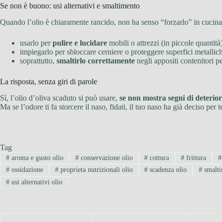
Se non è buono: usi alternativi e smaltimento
Quando l’olio è chiaramente rancido, non ha senso “forzarlo” in cucina
usarlo per
pulire e lucidare
mobili o attrezzi (in piccole quantità
impiegarlo per sbloccare cerniere o proteggere superfici metallic
soprattutto,
smaltirlo correttamente
negli appositi contenitori pe
La risposta, senza giri di parole
Sì, l’olio d’oliva scaduto si può usare,
se non mostra segni di deteri
Ma se l’odore ti fa storcere il naso, fidati, il tuo naso ha già deciso per t
Tag
#
aroma e gusto olio
#
conservazione olio
#
cottura
#
frittura
#
#
ossidazione
#
proprieta nutrizionali olio
#
scadenza olio
#
smalti
#
usi alternativi olio