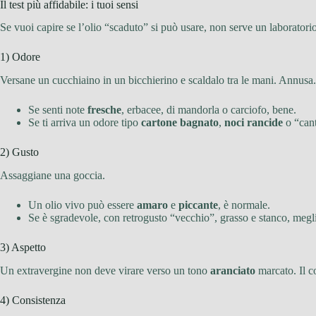
Il test più affidabile: i tuoi sensi
Se vuoi capire se l’olio “scaduto” si può usare, non serve un laboratorio
1) Odore
Versane un cucchiaino in un bicchierino e scaldalo tra le mani. Annusa.
Se senti note
fresche
, erbacee, di mandorla o carciofo, bene.
Se ti arriva un odore tipo
cartone bagnato
,
noci rancide
o “cant
2) Gusto
Assaggiane una goccia.
Un olio vivo può essere
amaro
e
piccante
, è normale.
Se è sgradevole, con retrogusto “vecchio”, grasso e stanco, megl
3) Aspetto
Un extravergine non deve virare verso un tono
aranciato
marcato. Il c
4) Consistenza