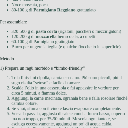
Noce moscata, poca
80-100 g di
Parmigiano Reggiano
grattugiato
Per assemblare
320-500 g di
pasta corta
(rigatoni, paccheri o mezzirigatoni)
120-200 g di
mozzarella
ben scolata, a cubetti
60-100 g di Parmigiano grattugiato
Burro per ungere la teglia (e qualche fiocchetto in superficie)
Metodo
1) Prepara un ragù morbido e “bimbo-friendly”
Trita finissimi cipolla, carota e sedano. Più sono piccoli, più il
sugo risulta “setoso” e facile da amare.
Scalda l’olio in una casseruola e fai appassire le verdure per
circa 5 minuti, a fiamma dolce.
Aggiungi la carne macinata, sgranala bene e falla rosolare finché
cambia colore.
Se vuoi, sfuma con il vino e lascia evaporare completamente.
Versa la passata, aggiusta di sale e cuoci a fuoco basso, coperto
ma non troppo, per 35-90 minuti. Mescola ogni tanto e, se
asciuga eccessivamente, aggiungi un po’ di acqua calda.