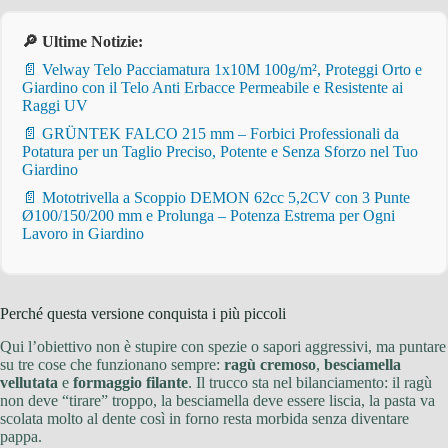
🔎 Ultime Notizie:
📄 Velway Telo Pacciamatura 1x10M 100g/m², Proteggi Orto e
Giardino con il Telo Anti Erbacce Permeabile e Resistente ai
Raggi UV
📄 GRÜNTEK FALCO 215 mm – Forbici Professionali da
Potatura per un Taglio Preciso, Potente e Senza Sforzo nel Tuo
Giardino
📄 Mototrivella a Scoppio DEMON 62cc 5,2CV con 3 Punte
Ø100/150/200 mm e Prolunga – Potenza Estrema per Ogni
Lavoro in Giardino
Perché questa versione conquista i più piccoli
Qui l’obiettivo non è stupire con spezie o sapori aggressivi, ma puntare
su tre cose che funzionano sempre:
ragù cremoso
,
besciamella
vellutata
e
formaggio filante
. Il trucco sta nel bilanciamento: il ragù
non deve “tirare” troppo, la besciamella deve essere liscia, la pasta va
scolata molto al dente così in forno resta morbida senza diventare
pappa.