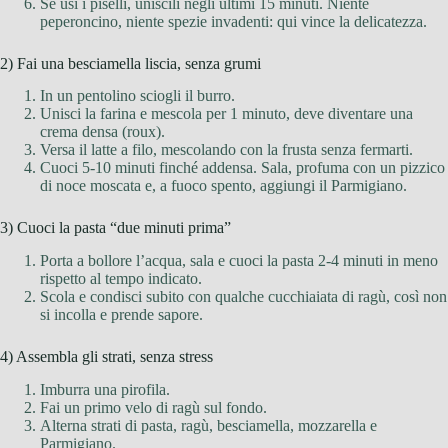
Se usi i piselli, uniscili negli ultimi 15 minuti. Niente
peperoncino, niente spezie invadenti: qui vince la delicatezza.
2) Fai una besciamella liscia, senza grumi
In un pentolino sciogli il burro.
Unisci la farina e mescola per 1 minuto, deve diventare una
crema densa (roux).
Versa il latte a filo, mescolando con la frusta senza fermarti.
Cuoci 5-10 minuti finché addensa. Sala, profuma con un pizzico
di noce moscata e, a fuoco spento, aggiungi il Parmigiano.
3) Cuoci la pasta “due minuti prima”
Porta a bollore l’acqua, sala e cuoci la pasta 2-4 minuti in meno
rispetto al tempo indicato.
Scola e condisci subito con qualche cucchiaiata di ragù, così non
si incolla e prende sapore.
4) Assembla gli strati, senza stress
Imburra una pirofila.
Fai un primo velo di ragù sul fondo.
Alterna strati di pasta, ragù, besciamella, mozzarella e
Parmigiano.