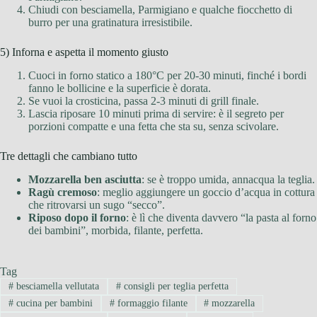
Chiudi con besciamella, Parmigiano e qualche fiocchetto di
burro per una gratinatura irresistibile.
5) Inforna e aspetta il momento giusto
Cuoci in forno statico a 180°C per 20-30 minuti, finché i bordi
fanno le bollicine e la superficie è dorata.
Se vuoi la crosticina, passa 2-3 minuti di grill finale.
Lascia riposare 10 minuti prima di servire: è il segreto per
porzioni compatte e una fetta che sta su, senza scivolare.
Tre dettagli che cambiano tutto
Mozzarella ben asciutta
: se è troppo umida, annacqua la teglia.
Ragù cremoso
: meglio aggiungere un goccio d’acqua in cottura
che ritrovarsi un sugo “secco”.
Riposo dopo il forno
: è lì che diventa davvero “la pasta al forno
dei bambini”, morbida, filante, perfetta.
Tag
#
besciamella vellutata
#
consigli per teglia perfetta
#
cucina per bambini
#
formaggio filante
#
mozzarella