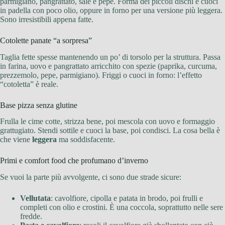
parmigiano, pangrattato, sale e pepe. Forma dei piccoli dischi e cuoci
in padella con poco olio, oppure in forno per una versione più leggera.
Sono irresistibili appena fatte.
Cotolette panate “a sorpresa”
Taglia fette spesse mantenendo un po’ di torsolo per la struttura. Passa
in farina, uovo e pangrattato arricchito con spezie (paprika, curcuma,
prezzemolo, pepe, parmigiano). Friggi o cuoci in forno: l’effetto
“cotoletta” è reale.
Base pizza senza glutine
Frulla le cime cotte, strizza bene, poi mescola con uovo e formaggio
grattugiato. Stendi sottile e cuoci la base, poi condisci. La cosa bella è
che viene
leggera
ma soddisfacente.
Primi e comfort food che profumano d’inverno
Se vuoi la parte più avvolgente, ci sono due strade sicure:
Vellutata
: cavolfiore, cipolla e patata in brodo, poi frulli e
completi con olio e crostini. È una coccola, soprattutto nelle sere
fredde.