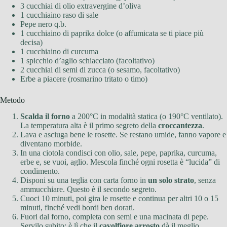
3 cucchiai di olio extravergine d’oliva
1 cucchiaino raso di sale
Pepe nero q.b.
1 cucchiaino di paprika dolce (o affumicata se ti piace più
decisa)
1 cucchiaino di curcuma
1 spicchio d’aglio schiacciato (facoltativo)
2 cucchiai di semi di zucca (o sesamo, facoltativo)
Erbe a piacere (rosmarino tritato o timo)
Metodo
Scalda il forno
a 200°C in modalità statica (o 190°C ventilato).
La temperatura alta è il primo segreto della
croccantezza
.
Lava e asciuga bene le rosette. Se restano umide, fanno vapore e
diventano morbide.
In una ciotola condisci con olio, sale, pepe, paprika, curcuma,
erbe e, se vuoi, aglio. Mescola finché ogni rosetta è “lucida” di
condimento.
Disponi su una teglia con carta forno in
un solo strato
, senza
ammucchiare. Questo è il secondo segreto.
Cuoci 10 minuti, poi gira le rosette e continua per altri 10 o 15
minuti, finché vedi bordi ben dorati.
Fuori dal forno, completa con semi e una macinata di pepe.
Servilo subito: è lì che il
cavolfiore arrosto
dà il meglio.