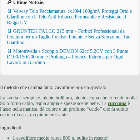
🔎 Ultime Notizie:
📄 Velway Telo Pacciamatura 1x10M 100g/m², Proteggi Orto e
Giardino con il Telo Anti Erbacce Permeabile e Resistente ai
Raggi UV
📄 GRÜNTEK FALCO 215 mm – Forbici Professionali da
Potatura per un Taglio Preciso, Potente e Senza Sforzo nel Tuo
Giardino
📄 Mototrivella a Scoppio DEMON 62cc 5,2CV con 3 Punte
Ø100/150/200 mm e Prolunga – Potenza Estrema per Ogni
Lavoro in Giardino
Il metodo che cambia tutto: cavolfiore arrosto speziato
La svolta è semplice, niente bollitura, niente acqua che lo rende molle.
Solo forno caldo, teglia ampia e spezie scelte bene. La
curcuma
è
l’asso nella manica, dà colore e un profumo “caldo” che fa subito
cucina di casa, ma più interessante.
Ingredienti
1 cavolfiore medio (circa 800 g, pulito in rosette)