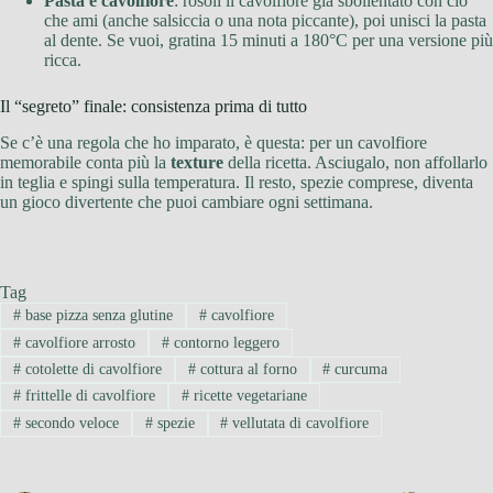
Pasta e cavolfiore
: rosoli il cavolfiore già sbollentato con ciò
che ami (anche salsiccia o una nota piccante), poi unisci la pasta
al dente. Se vuoi, gratina 15 minuti a 180°C per una versione più
ricca.
Il “segreto” finale: consistenza prima di tutto
Se c’è una regola che ho imparato, è questa: per un cavolfiore
memorabile conta più la
texture
della ricetta. Asciugalo, non affollarlo
in teglia e spingi sulla temperatura. Il resto, spezie comprese, diventa
un gioco divertente che puoi cambiare ogni settimana.
Tag
#
base pizza senza glutine
#
cavolfiore
#
cavolfiore arrosto
#
contorno leggero
#
cotolette di cavolfiore
#
cottura al forno
#
curcuma
#
frittelle di cavolfiore
#
ricette vegetariane
#
secondo veloce
#
spezie
#
vellutata di cavolfiore