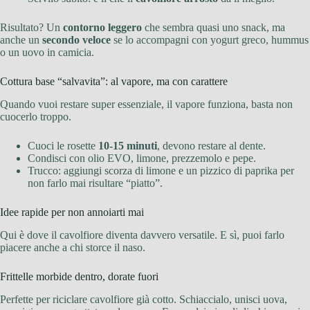
Risultato? Un
contorno leggero
che sembra quasi uno snack, ma
anche un
secondo veloce
se lo accompagni con yogurt greco, hummus
o un uovo in camicia.
Cottura base “salvavita”: al vapore, ma con carattere
Quando vuoi restare super essenziale, il vapore funziona, basta non
cuocerlo troppo.
Cuoci le rosette
10-15 minuti
, devono restare al dente.
Condisci con olio EVO, limone, prezzemolo e pepe.
Trucco: aggiungi scorza di limone e un pizzico di paprika per
non farlo mai risultare “piatto”.
Idee rapide per non annoiarti mai
Qui è dove il cavolfiore diventa davvero versatile. E sì, puoi farlo
piacere anche a chi storce il naso.
Frittelle morbide dentro, dorate fuori
Perfette per riciclare cavolfiore già cotto. Schiaccialo, unisci uova,