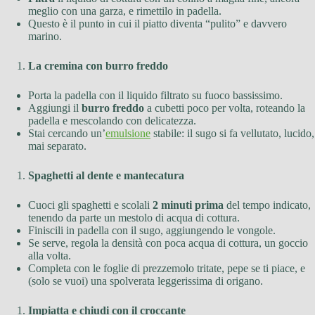
meglio con una garza, e rimettilo in padella.
Questo è il punto in cui il piatto diventa “pulito” e davvero
marino.
La cremina con burro freddo
Porta la padella con il liquido filtrato su fuoco bassissimo.
Aggiungi il
burro freddo
a cubetti poco per volta, roteando la
padella e mescolando con delicatezza.
Stai cercando un’
emulsione
stabile: il sugo si fa vellutato, lucido,
mai separato.
Spaghetti al dente e mantecatura
Cuoci gli spaghetti e scolali
2 minuti prima
del tempo indicato,
tenendo da parte un mestolo di acqua di cottura.
Finiscili in padella con il sugo, aggiungendo le vongole.
Se serve, regola la densità con poca acqua di cottura, un goccio
alla volta.
Completa con le foglie di prezzemolo tritate, pepe se ti piace, e
(solo se vuoi) una spolverata leggerissima di origano.
Impiatta e chiudi con il croccante