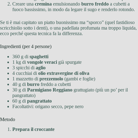
Creare una
cremina
emulsionando
burro freddo
a cubetti a
fuoco bassissimo, in modo da legare il sugo e renderlo rotondo.
Se ti è mai capitato un piatto buonissimo ma “sporco” (quel fastidioso
scricchiolio sotto i denti), o una padellata profumata ma troppo liquida,
ecco perché questa tecnica fa la differenza.
Ingredienti (per 4 persone)
360 g di
spaghetti
1 kg di
vongole veraci
già spurgate
3 spicchi di
aglio
4 cucchiai di
olio extravergine di oliva
1 mazzetto di
prezzemolo
(gambi e foglie)
40 g di
burro
freddo a cubetti
30 g di
Parmigiano Reggiano
grattugiato (più un po’ per il
pangrattato)
60 g di
pangrattato
Facoltativi: origano secco, pepe nero
Metodo
Prepara il croccante