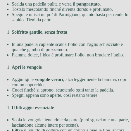
Scalda una padella pulita e versa il
pangrattato
.
Tostalo mescolando finché diventa dorato e profumato.
Spegni e unisci un po’ di Parmigiano, quanto basta per renderlo
sapido. Tieni da parte.
Soffritto gentile, senza fretta
In una padella capiente scalda l’olio con l’aglio schiacciato e
qualche gambo di prezzemolo.
Fiamma dolce, l’idea è profumare l’olio, non bruciare l’aglio.
Apri le vongole
Aggiungi le
vongole veraci
, alza leggermente la fiamma, copri
con un coperchio.
Cuoci finché si aprono, scuotendo ogni tanto la padella.
Spegni appena sono aperte, così restano tenere.
Il filtraggio essenziale
Scola le vongole, tenendole da parte (puoi sgusciarne una parte,
lasciandone alcune intere per scena).
Filtra
il liquido di cottura con un colino a maglia fine, ancora