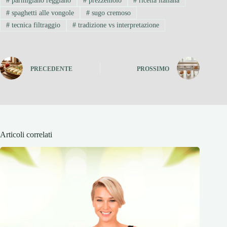
#
parmigiano reggiano
#
prezzemolo
#
ricetta italiana
#
spaghetti alle vongole
#
sugo cremoso
#
tecnica filtraggio
#
tradizione vs interpretazione
PRECEDENTE
PROSSIMO
Articoli correlati