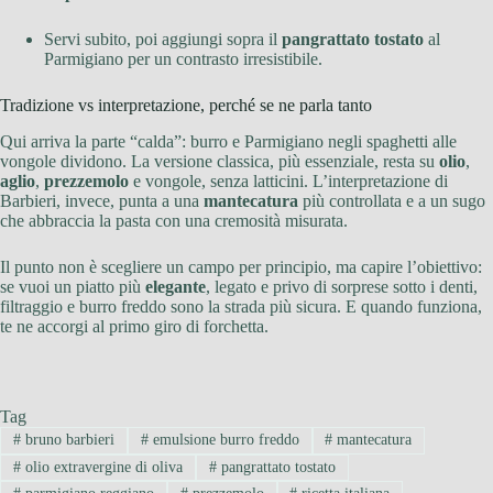
Servi subito, poi aggiungi sopra il
pangrattato tostato
al
Parmigiano per un contrasto irresistibile.
Tradizione vs interpretazione, perché se ne parla tanto
Qui arriva la parte “calda”: burro e Parmigiano negli spaghetti alle
vongole dividono. La versione classica, più essenziale, resta su
olio
,
aglio
,
prezzemolo
e vongole, senza latticini. L’interpretazione di
Barbieri, invece, punta a una
mantecatura
più controllata e a un sugo
che abbraccia la pasta con una cremosità misurata.
Il punto non è scegliere un campo per principio, ma capire l’obiettivo:
se vuoi un piatto più
elegante
, legato e privo di sorprese sotto i denti,
filtraggio e burro freddo sono la strada più sicura. E quando funziona,
te ne accorgi al primo giro di forchetta.
Tag
#
bruno barbieri
#
emulsione burro freddo
#
mantecatura
#
olio extravergine di oliva
#
pangrattato tostato