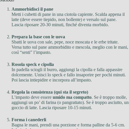
Ammorbidisci il pane
Metti i cubetti di pane in una ciotola capiente. Scalda appena il
latte (deve essere tiepido, non bollente) e versalo sul pane.
Lascia riposare 20-30 minuti, finché diventa morbido.
Prepara la base con le uova
Sbatti le uova con sale, pepe, noce moscata e le erbe tritate.
Versa tutto sul pane ammorbidito e mescola, meglio con le mani,
così “senti” l’impasto.
Rosola speck e cipolla
In padella sciogli il burro, aggiungi la cipolla e falla appassire
dolcemente. Unisci lo speck e fallo insaporire per pochi minuti.
Poi lascia intiepidire e incorpora all’impasto.
Regola la consistenza (qui sta il segreto)
L’impasto deve essere
umido ma compatto
. Se è troppo molle,
aggiungi un po’ di farina (o pangrattato). Se è troppo asciutto, un
goccio di latte. Lascia riposare 10-15 minuti.
Forma i canederli
Bagna le mani, prendi una porzione e forma palline da 5-6 cm.