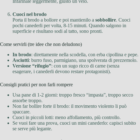
Infarinale leggermente, giusto un velo.
Cuoci nel brodo
Porta il brodo a bollore e poi mantienilo a
sobbollire
. Cuoci
pochi canederli per volta, 8-15 minuti. Quando salgono in
superficie e risultano sodi al tatto, sono pronti.
Come servirli (tre idee che non deludono)
In brodo
: direttamente nella scodella, con erba cipollina e pepe.
Asciutti
: burro fuso, parmigiano, una spolverata di prezzemolo.
Versione “rifugio”
: con un sugo ricco di carne (senza
esagerare, i canederli devono restare protagonisti).
Consigli pratici per non farli rompere
Usa pane di 1-2 giorni: troppo fresco “impasta”, troppo secco
assorbe troppo.
Non far bollire forte il brodo: il movimento violento li può
spaccare.
Cuoci in piccoli lotti: meno affollamento, più controllo.
Se vuoi fare una prova, cuoci un mini canederlo: capisci subito
se serve più legante.