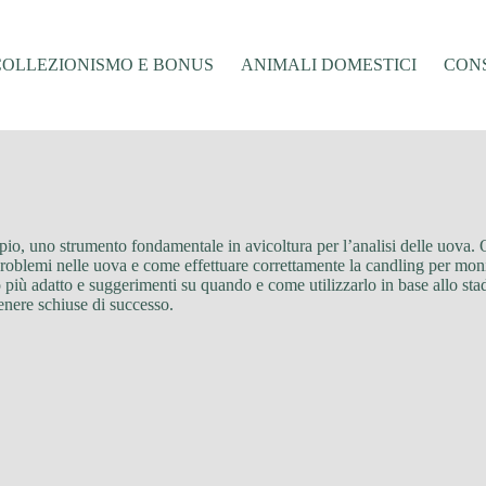
COLLEZIONISMO E BONUS
ANIMALI DOMESTICI
CONS
copio, uno strumento fondamentale in avicoltura per l’analisi delle uova
problemi nelle uova e come effettuare correttamente la candling per moni
hio più adatto e suggerimenti su quando e come utilizzarlo in base allo st
enere schiuse di successo.