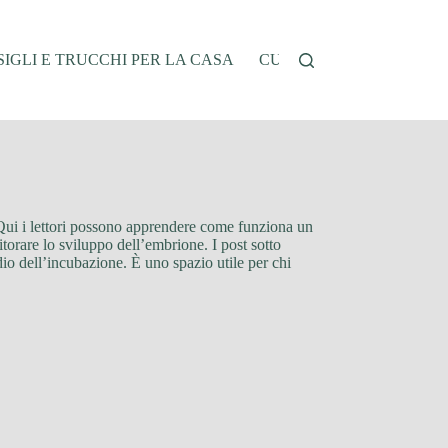
IGLI E TRUCCHI PER LA CASA
CUCINA E RICETTE
G
. Qui i lettori possono apprendere come funziona un
torare lo sviluppo dell’embrione. I post sotto
adio dell’incubazione. È uno spazio utile per chi